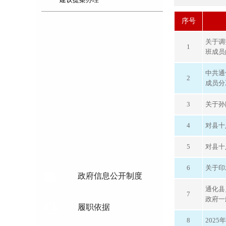
序号
关于调
1
班成员
中共通
2
成员分
3
关于孙
4
对县十
5
对县十
6
关于印
政府信息公开制度
通化县
7
政府一
履职依据
8
202