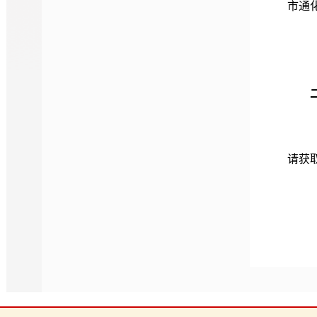
市通化
请获
办
办公
13:30
-