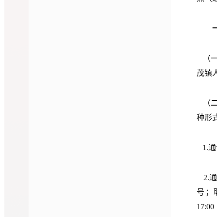
（
茂镇
（
种形
1.
2.
通
号；联
17:0