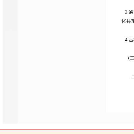
3.
通
化县东
4.
（
请获