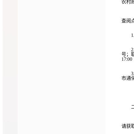
农村
（二
查阅
1.
2.
号；联
17:0
3.
市通化
（三
二、
（一
请获