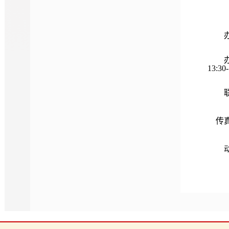
（二
办公
办公时
13:3
联系电
传真：0
动物疫
违法违
邮政
电子