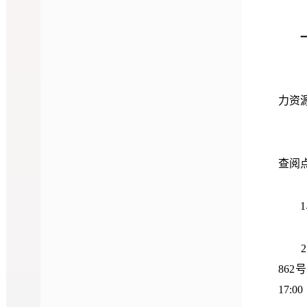
一
力资
查阅
1、
862
17:0