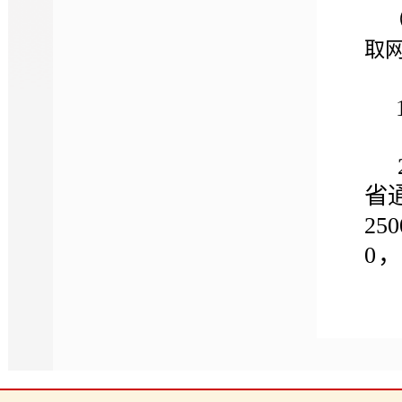
（
取
1
2
省
25
0，
令
3
助