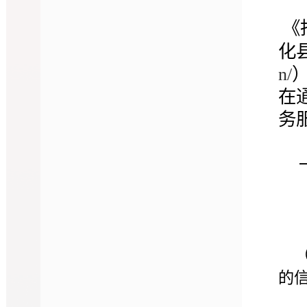
《
化
n/
在
务
的