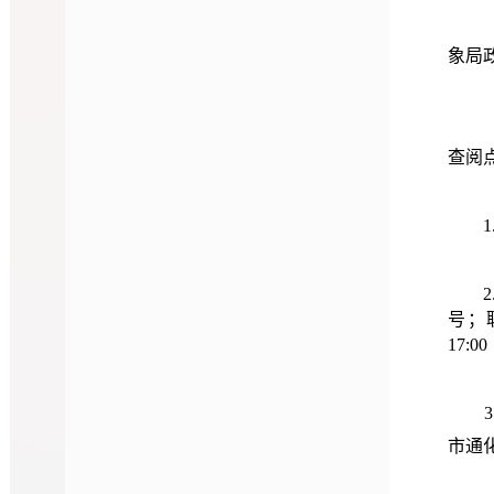
象局
查阅
1.
2
号；联
17:0
3
市通化